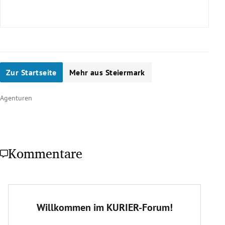
Wie oft wird der Nationalrat gewählt?
alle 5 Jahre
Zur Startseite
Mehr aus Steiermark
Was genau wird bei der NR-Wahl gewählt?
Agenturen
Kommentare
Bundesregierung
Wie viele Mandate werden vergeben?
183 Abgeordnete