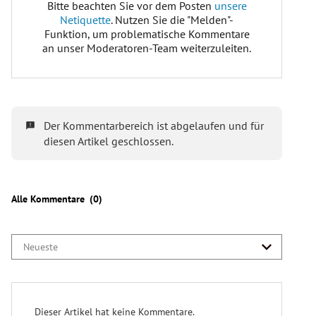
Wann war die letzte Nationalratswahl in
Österreich?
29. September 2019
Wer ist bei der Nationalratswahl wahlberechtigt?
Nationalratswahl
im Jahr 2024
6,3 Millionen Personen
wahlberechtigt
endgültige Zahl folgt am 27.
September)
Welche Parteien treten bei der NR-Wahl an?
9 Parteien
ÖVP
,
SPÖ
,
FPÖ
,
Grüne
,
Neos
,
KPÖ
,
Bierpartei
,
LMP
KEINE