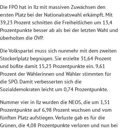
rreich Untermenü
Die FPÖ hat in Ilz mit massiven Zuwächsen den
ersten Platz bei der Nationalratswahl erkämpft. Mit
rt Untermenü
39,23 Prozent schnitten die Freiheitlichen um 13,4
Prozentpunkte besser ab als bei der letzten Wahl und
schaft Untermenü
überholten die ÖVP.
s Untermenü
Die Volkspartei muss sich nunmehr mit dem zweiten
Stockerlplatz begnügen. Sie erzielte 31,64 Prozent
zeit Untermenü
und büßte damit 15,23 Prozentpunkte ein. 9,61
Prozent der Wählerinnen und Wähler stimmten für
undheit Untermenü
die SPÖ. Damit verbesserten sich die
tur Untermenü
Sozialdemokraten leicht um 0,74 Prozentpunkte.
Nummer vier in Ilz wurden die NEOS, die um 1,51
nung Untermenü
Prozentpunkte auf 6,98 Prozent wuchsen und vom
lität Untermenü
fünften Platz aufstiegen. Verluste gab es für die
Grünen, die 4,08 Prozentpunkte verloren und nun bei