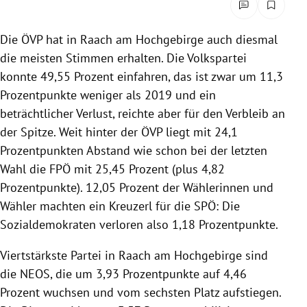
rreich Untermenü
Die ÖVP hat in Raach am Hochgebirge auch diesmal
rt Untermenü
die meisten Stimmen erhalten. Die Volkspartei
konnte 49,55 Prozent einfahren, das ist zwar um 11,3
schaft Untermenü
Prozentpunkte weniger als 2019 und ein
beträchtlicher Verlust, reichte aber für den Verbleib an
s Untermenü
der Spitze. Weit hinter der ÖVP liegt mit 24,1
zeit Untermenü
Prozentpunkten Abstand wie schon bei der letzten
Wahl die FPÖ mit 25,45 Prozent (plus 4,82
undheit Untermenü
Prozentpunkte). 12,05 Prozent der Wählerinnen und
Wähler machten ein Kreuzerl für die SPÖ: Die
tur Untermenü
Sozialdemokraten verloren also 1,18 Prozentpunkte.
nung Untermenü
Viertstärkste Partei in Raach am Hochgebirge sind
die NEOS, die um 3,93 Prozentpunkte auf 4,46
lität Untermenü
Prozent wuchsen und vom sechsten Platz aufstiegen.