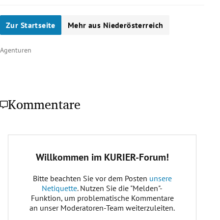
alle 5 Jahre
Zur Startseite
Mehr aus Niederösterreich
Was genau wird bei der NR-Wahl gewählt?
Agenturen
Kommentare
Bundesregierung
Wie viele Mandate werden vergeben?
183 Abgeordnete
Wann war die letzte Nationalratswahl in
Österreich?
29. September 2019