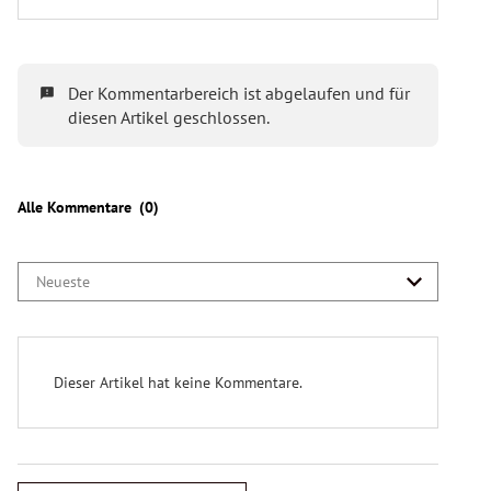
Wer ist bei der Nationalratswahl wahlberechtigt?
Nationalratswahl
im Jahr 2024
6,3 Millionen Personen
wahlberechtigt
endgültige Zahl folgt am 27.
September)
Welche Parteien treten bei der NR-Wahl an?
9 Parteien
ÖVP
,
SPÖ
,
FPÖ
,
Grüne
,
Neos
,
KPÖ
,
Bierpartei
,
LMP
KEINE