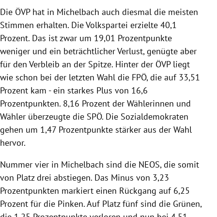
rreich Untermenü
Die ÖVP hat in Michelbach auch diesmal die meisten
Stimmen erhalten. Die Volkspartei erzielte 40,1
rt Untermenü
Prozent. Das ist zwar um 19,01 Prozentpunkte
weniger und ein beträchtlicher Verlust, genügte aber
schaft Untermenü
für den Verbleib an der Spitze. Hinter der ÖVP liegt
wie schon bei der letzten Wahl die FPÖ, die auf 33,51
s Untermenü
Prozent kam - ein starkes Plus von 16,6
Prozentpunkten. 8,16 Prozent der Wählerinnen und
zeit Untermenü
Wähler überzeugte die SPÖ. Die Sozialdemokraten
undheit Untermenü
gehen um 1,47 Prozentpunkte stärker aus der Wahl
hervor.
tur Untermenü
Nummer vier in Michelbach sind die NEOS, die somit
nung Untermenü
von Platz drei abstiegen. Das Minus von 3,23
Prozentpunkten markiert einen Rückgang auf 6,25
lität Untermenü
Prozent für die Pinken. Auf Platz fünf sind die Grünen,
die 1,25 Prozentpunkte verloren und nun bei 4,51