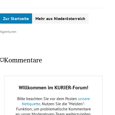
Wie oft wird der Nationalrat gewählt?
alle 5 Jahre
Zur Startseite
Mehr aus Niederösterreich
Was genau wird bei der NR-Wahl gewählt?
Agenturen
Kommentare
Bundesregierung
Wie viele Mandate werden vergeben?
183 Abgeordnete
Wann war die letzte Nationalratswahl in
Österreich?
29. September 2019