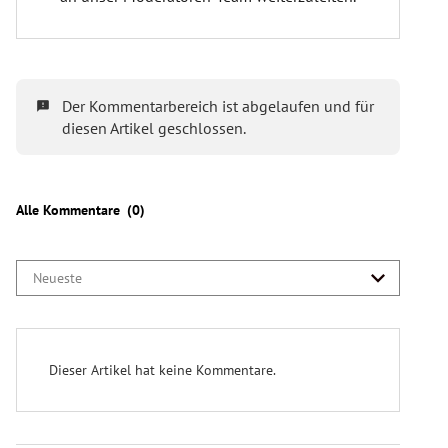
Wer ist bei der Nationalratswahl wahlberechtigt?
Nationalratswahl
im Jahr 2024
6,3 Millionen Personen
wahlberechtigt
endgültige Zahl folgt am 27.
September)
Welche Parteien treten bei der NR-Wahl an?
9 Parteien
ÖVP
,
SPÖ
,
FPÖ
,
Grüne
,
Neos
,
KPÖ
,
Bierpartei
,
LMP
KEINE