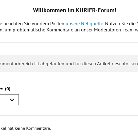
Nationalratswahl im Jah
6,3 Millionen Personen wahlberechtigt
endgültige Zahl f
ember)
e Parteien treten bei der NR-Wahl an?
9
ÖVP
,
SPÖ
,
FPÖ
,
Grüne
,
Neos
,
KPÖ
,
Bierpartei
,
LMP