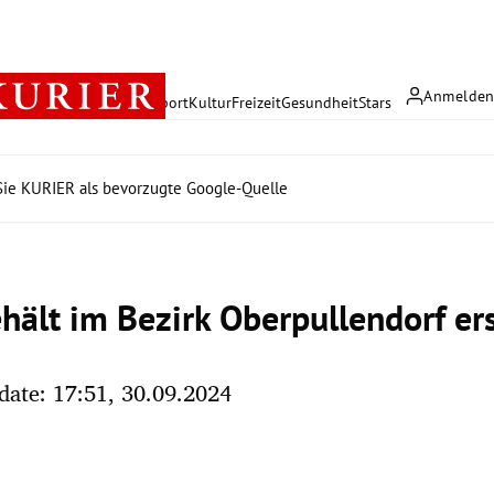
Anmelde
rreich
Politik
Wirtschaft
Sport
Kultur
Freizeit
Gesundheit
Stars
ie KURIER als bevorzugte Google-Quelle
hält im Bezirk Oberpullendorf er
date: 17:51, 30.09.2024