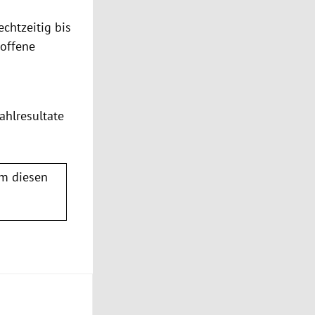
echtzeitig bis
roffene
ahlresultate
m diesen