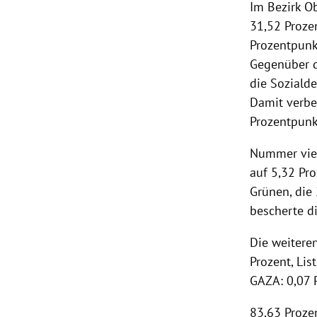
Im Bezirk Ob
31,52 Prozen
rt Untermenü
Prozentpunkt
Gegenüber d
schaft Untermenü
die Soziald
s Untermenü
Damit verbe
Prozentpunk
zeit Untermenü
Nummer vier
undheit Untermenü
auf 5,32 Pro
Grünen, die
tur Untermenü
bescherte d
nung Untermenü
Die weiteren
Prozent, Lis
lität Untermenü
GAZA: 0,07 
83,63 Proze