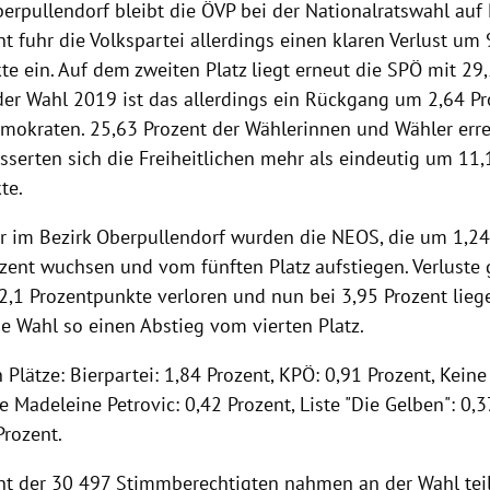
erpullendorf bleibt die ÖVP bei der Nationalratswahl auf P
t fuhr die Volkspartei allerdings einen klaren Verlust um 
e ein. Auf dem zweiten Platz liegt erneut die SPÖ mit 29,
er Wahl 2019 ist das allerdings ein Rückgang um 2,64 Pr
emokraten. 25,63 Prozent der Wählerinnen und Wähler erre
sserten sich die Freiheitlichen mehr als eindeutig um 11,
te.
 im Bezirk Oberpullendorf wurden die NEOS, die um 1,2
zent wuchsen und vom fünften Platz aufstiegen. Verluste 
 2,1 Prozentpunkte verloren und nun bei 3,95 Prozent lieg
ie Wahl so einen Abstieg vom vierten Platz.
 Plätze: Bierpartei: 1,84 Prozent, KPÖ: 0,91 Prozent, Kein
te Madeleine Petrovic: 0,42 Prozent, Liste "Die Gelben": 0,3
Prozent.
nt der 30 497 Stimmberechtigten nahmen an der Wahl teil