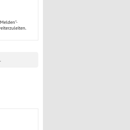
r 2024
olgt am 27.
 Parteien
KEINE