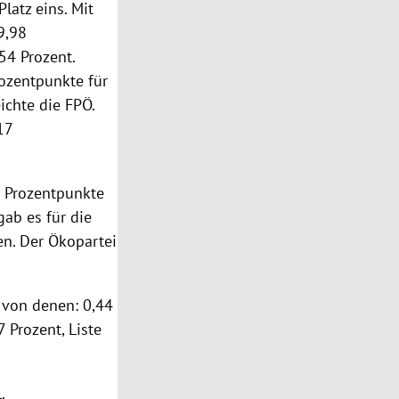
latz eins. Mit
9,98
54 Prozent.
ozentpunkte für
ichte die FPÖ.
17
4 Prozentpunkte
gab es für die
en. Der Ökopartei
e von denen: 0,44
7 Prozent, Liste
.