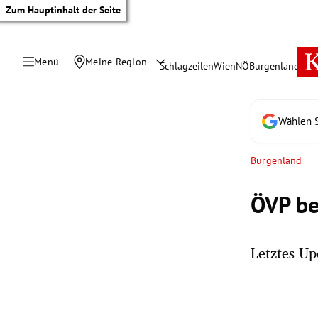
Zum Hauptinhalt der Seite
Menü
Meine Region
Schlagzeilen
Wien
NÖ
Burgenland
Öste
Wählen S
Burgenland
ÖVP be
Letztes Up
tik Untermenü
rreich Untermenü