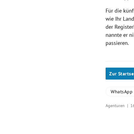
Für die kün
wie Ihr Land
der Register
nannte er n
passieren.
Zur Startse
WhatsApp
Agenturen |
1