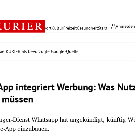
Anmelde
rreich
Politik
Wirtschaft
Sport
Kultur
Freizeit
Gesundheit
Stars
ie KURIER als bevorzugte Google-Quelle
pp integriert Werbung: Was Nutz
 müssen
nger-Dienst Whatsapp hat angekündigt, künftig We
e-App einzubauen.