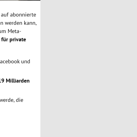
o auf abonnierte
en werden kann,
zum Meta-
h
für private
 Facebook und
19 Milliarden
werde, die