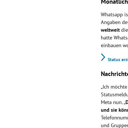
Monatlich
Whatsapp is
Angaben de
weltweit
die
hatte Whats
einbauen wo
Status er
Nachricht
„Ich möchte
Statusmeldu
Meta nun. „
D
und sie kön
Telefonnumm
und Gruppen