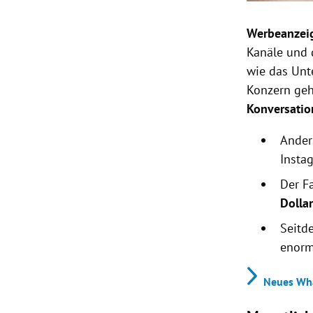
Werbeanzei
Kanäle und 
wie das Unt
Konzern gehö
Konversati
Ander
Insta
Der F
Dolla
Seitd
enorm
Neues Wha