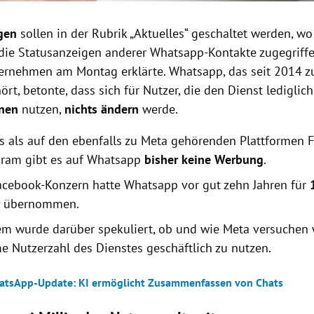
gen
sollen in der Rubrik „Aktuelles“ geschaltet werden, w
die Statusanzeigen anderer Whatsapp-Kontakte zugegriff
ernehmen am Montag erklärte. Whatsapp, das seit 2014 
rt, betonte, dass sich für Nutzer, die den Dienst lediglic
onen
nutzen,
nichts ändern
werde.
s als auf den ebenfalls zu Meta gehörenden Plattformen
gram gibt es auf Whatsapp
bisher keine Werbung
.
acebook-Konzern hatte Whatsapp vor gut zehn Jahren für
r
übernommen.
em wurde darüber spekuliert, ob und wie Meta versuchen 
e Nutzerzahl des Dienstes geschäftlich zu nutzen.
tsApp-Update: KI ermöglicht Zusammenfassen von Chats