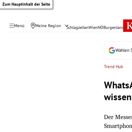
Zum Hauptinhalt der Seite
Menü
Meine Region
Schlagzeilen
Wien
NÖ
Burgenland
Öste
Wählen S
Trend Hub
WhatsA
wissen
Der Messe
tik Untermenü
Smartphon
rreich Untermenü