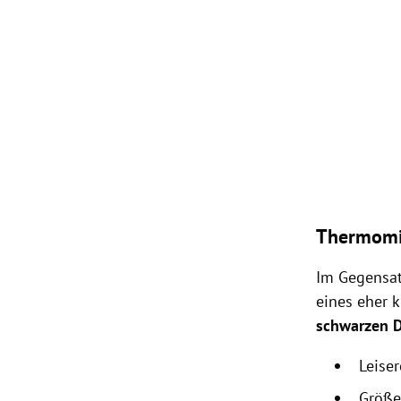
Thermomi
Im Gegensat
eines eher 
schwarzen 
Leise
Größe