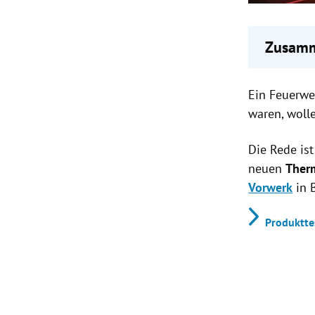
Zusamm
Neuer 
Ein Feuerwe
vorgest
Vorwer
waren, woll
Flamme
Der TM7
Die Rede is
neuen
Ther
Vorwerk
in 
Produktte