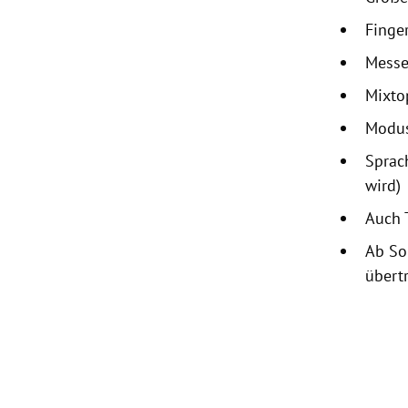
Finge
Messe
Mixto
Modus
Sprac
wird)
Auch
Ab So
übert