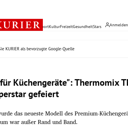
Anmelde
rreich
Politik
Wirtschaft
Sport
Kultur
Freizeit
Gesundheit
Stars
ie KURIER als bevorzugte Google-Quelle
 für Küchengeräte": Thermomix 
perstar gefeiert
wurde das neueste Modell des Premium-Küchengerät
kum war außer Rand und Band.