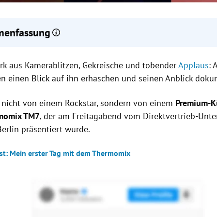
enfassung
Thermomix TM7 mit schlankem Design,
leiserem Motor und größ
rk aus Kamerablitzen, Gekreische und tobender
ellt.
Applaus
: 
k beschreibt Thermomix als
"Apple für Küchengeräte"
: Publikum i
en einen Blick auf ihn erhaschen und seinen Anblick dok
.
 ist ab Ende April erhältlich und kostet
1.549 Euro.
t nicht von einem Rockstar, sondern von einem
Premium-K
momix TM7
, der am Freitagabend vom
Direktvertrieb-Unt
Berlin präsentiert wurde.
st: Mein erster Tag mit dem Thermomix