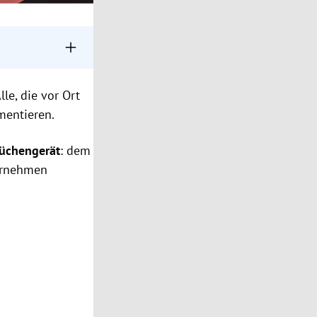
erem Display
Alle, die vor Ort
st Feuer und
umentieren.
üchengerät
: dem
ernehmen