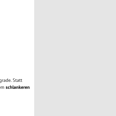
rade. Statt
nem
schlankeren