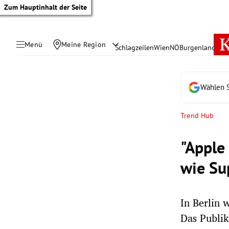
Zum Hauptinhalt der Seite
Menü
Meine Region
Schlagzeilen
Wien
NÖ
Burgenland
Öste
Wählen S
Trend Hub
"Apple
wie Su
In Berlin 
tik Untermenü
Das Publi
rreich Untermenü