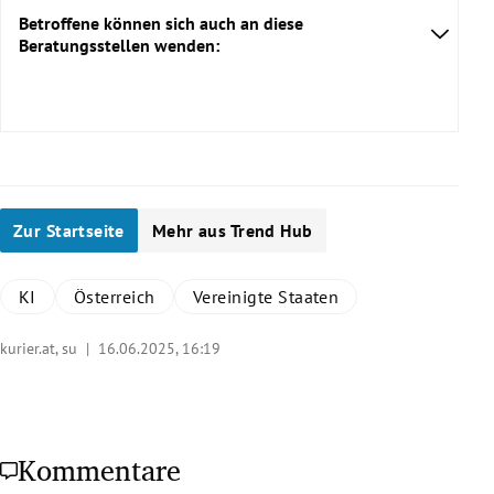
Betroffene können sich auch an diese
Beratungsstellen wenden:
Ö3 Kummernummer:
Zur Startseite
Mehr aus Trend Hub
Rat auf Draht:
KI
Österreich
Vereinigte Staaten
Telefonseelsorge:
Kriseninterventionszentrum Wien:
kurier.at, su |
16.06.2025, 16:19
Kriseninterventionsteam des Landes Steiermark:
24h Niederösterreichisches Krisentelefon:
Kommentare