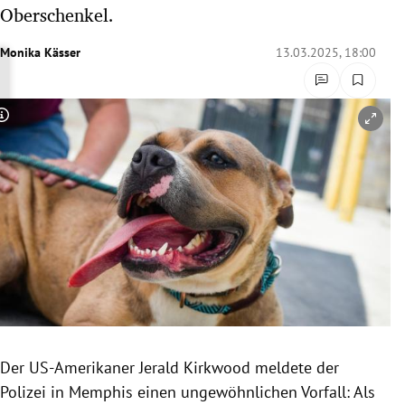
Oberschenkel.
rreich Untermenü
Monika Kässer
13.03.2025, 18:00
rt Untermenü
schaft Untermenü
Copyright-Hinweis öffnen/schließen
s Untermenü
zeit Untermenü
undheit Untermenü
tur Untermenü
nung Untermenü
lität Untermenü
Der US-Amerikaner Jerald Kirkwood meldete der
Polizei in Memphis einen ungewöhnlichen Vorfall: Als