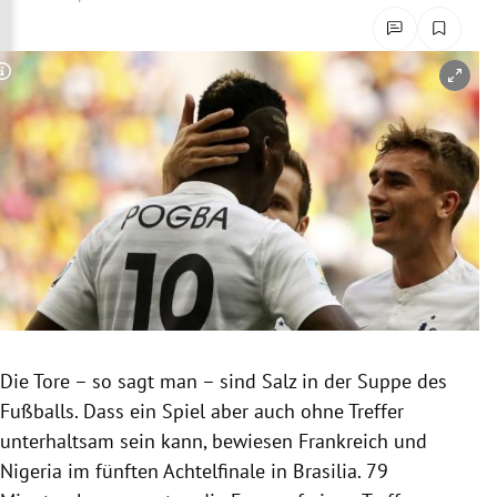
rreich Untermenü
rt Untermenü
Copyright-Hinweis öffnen/schließen
schaft Untermenü
s Untermenü
zeit Untermenü
undheit Untermenü
tur Untermenü
Die Tore – so sagt man – sind Salz in der Suppe des
nung Untermenü
Fußballs. Dass ein Spiel aber auch ohne Treffer
unterhaltsam sein kann, bewiesen Frankreich und
lität Untermenü
Nigeria im fünften Achtelfinale in
Brasilia
. 79