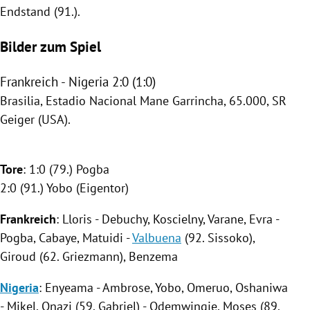
Endstand (91.).
Bilder zum Spiel
Frankreich - Nigeria 2:0 (1:0)
Brasilia
, Estadio Nacional Mane Garrincha, 65.000, SR
Geiger (
USA
).
Tore
: 1:0 (79.)
Pogba
2:0 (91.)
Yobo
(Eigentor)
Frankreich
: Lloris - Debuchy, Koscielny, Varane, Evra -
Pogba
, Cabaye, Matuidi -
Valbuena
(92. Sissoko),
Giroud (62. Griezmann), Benzema
Nigeria
:
Enyeama
- Ambrose,
Yobo
, Omeruo, Oshaniwa
- Mikel, Onazi (59. Gabriel) - Odemwingie, Moses (89.