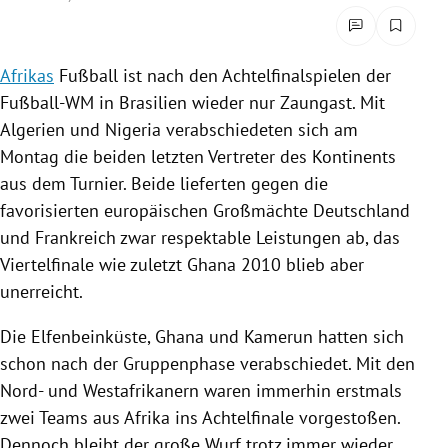
rreich Untermenü
rt Untermenü
Afrikas
Fußball ist nach den
Achtelfinalspielen
der
Fußball-WM
in
Brasilien
wieder nur Zaungast. Mit
schaft Untermenü
Algerien
und
Nigeria
verabschiedeten sich am
Montag die beiden letzten Vertreter des Kontinents
s Untermenü
aus dem Turnier. Beide lieferten gegen die
favorisierten europäischen Großmächte
Deutschland
zeit Untermenü
und
Frankreich
zwar respektable Leistungen ab, das
undheit Untermenü
Viertelfinale wie zuletzt
Ghana
2010 blieb aber
unerreicht.
tur Untermenü
Die
Elfenbeinküste
,
Ghana
und
Kamerun
hatten sich
nung Untermenü
schon nach der Gruppenphase verabschiedet. Mit den
Nord- und Westafrikanern waren immerhin erstmals
lität Untermenü
zwei Teams aus
Afrika
ins Achtelfinale vorgestoßen.
Dennoch bleibt der große Wurf trotz immer wieder