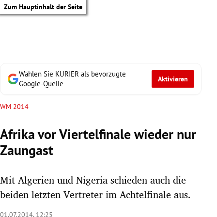
Zum Hauptinhalt der Seite
Wählen Sie KURIER als bevorzugte
Aktivieren
Google-Quelle
WM 2014
Afrika vor Viertelfinale wieder nur
Zaungast
Mit Algerien und Nigeria schieden auch die
beiden letzten Vertreter im Achtelfinale aus.
tik Untermenü
01.07.2014, 12:25