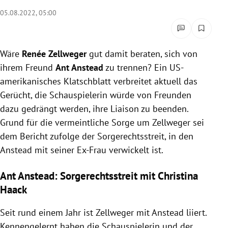
rreich Untermenü
05.08.2022, 05:00
rt Untermenü
Wäre
Renée Zellweger
gut damit beraten, sich von
schaft Untermenü
ihrem Freund
Ant Anstead
zu trennen? Ein US-
amerikanisches Klatschblatt verbreitet aktuell das
s Untermenü
Gerücht, die Schauspielerin würde von Freunden
dazu gedrängt werden, ihre Liaison zu beenden.
zeit Untermenü
Grund für die vermeintliche Sorge um Zellweger sei
undheit Untermenü
dem Bericht zufolge der Sorgerechtsstreit, in den
Anstead mit seiner Ex-Frau verwickelt ist.
tur Untermenü
Ant Anstead: Sorgerechtsstreit mit Christina
nung Untermenü
Haack
lität Untermenü
Seit rund einem Jahr ist Zellweger mit Anstead liiert.
Kennengelernt haben die Schauspielerin und der