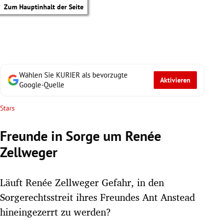
Zum Hauptinhalt der Seite
Wählen Sie KURIER als bevorzugte
Aktivieren
Google-Quelle
Stars
Freunde in Sorge um Renée
Zellweger
Läuft Renée Zellweger Gefahr, in den
Sorgerechtsstreit ihres Freundes Ant Anstead
tik Untermenü
hineingezerrt zu werden?