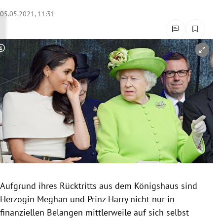
rreich Untermenü
05.05.2021, 11:31
rt Untermenü
Copyright-Hinweis öffnen/schließen
schaft Untermenü
s Untermenü
zeit Untermenü
undheit Untermenü
tur Untermenü
nung Untermenü
Aufgrund ihres Rücktritts aus dem Königshaus sind
Herzogin Meghan und Prinz Harry nicht nur in
lität Untermenü
finanziellen Belangen mittlerweile auf sich selbst