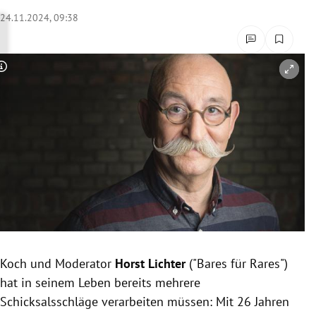
rreich Untermenü
24.11.2024, 09:38
rt Untermenü
Copyright-Hinweis öffnen/schließen
schaft Untermenü
s Untermenü
zeit Untermenü
undheit Untermenü
tur Untermenü
nung Untermenü
Koch und Moderator
Horst Lichter
("Bares für Rares")
hat in seinem Leben bereits mehrere
lität Untermenü
Schicksalsschläge verarbeiten müssen:
Mit 26 Jahren