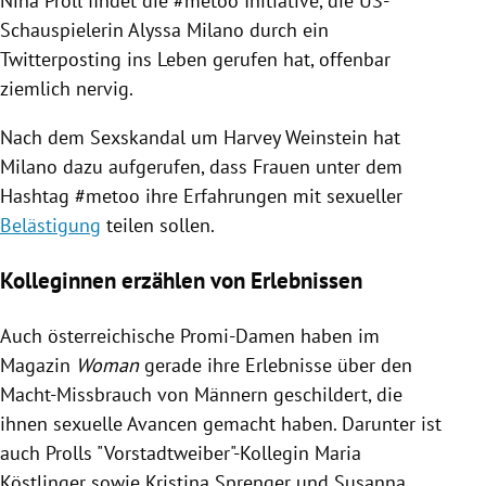
Nina Proll
findet die #metoo Initiative, die US-
Schauspielerin
Alyssa Milano
durch ein
Twitterposting ins Leben gerufen hat, offenbar
ziemlich nervig.
Nach dem Sexskandal um
Harvey Weinstein
hat
Milano
dazu aufgerufen, dass Frauen unter dem
Hashtag #metoo ihre Erfahrungen mit sexueller
Belästigung
teilen sollen.
Kolleginnen erzählen von Erlebnissen
Auch österreichische Promi-Damen haben im
Magazin
Woman
gerade ihre Erlebnisse über den
Macht-Missbrauch von Männern geschildert, die
ihnen sexuelle Avancen gemacht haben. Darunter ist
auch
Prolls
"Vorstadtweiber"-Kollegin Maria
Köstlinger sowie
Kristina Sprenger
und
Susanna