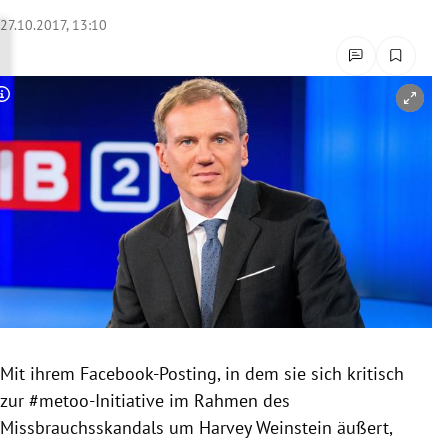
rreich Untermenü
27.10.2017, 13:10
rt Untermenü
Copyright-Hinweis öffnen/schließen
schaft Untermenü
s Untermenü
zeit Untermenü
undheit Untermenü
tur Untermenü
nung Untermenü
Mit ihrem Facebook-Posting, in dem sie sich kritisch
zur #metoo-Initiative im Rahmen des
lität Untermenü
Missbrauchsskandals
um
Harvey Weinstein
äußert,