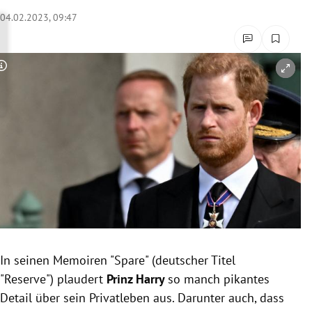
rreich Untermenü
04.02.2023, 09:47
rt Untermenü
Copyright-Hinweis öffnen/schließen
schaft Untermenü
s Untermenü
zeit Untermenü
undheit Untermenü
tur Untermenü
nung Untermenü
In seinen Memoiren "Spare" (deutscher Titel
"Reserve") plaudert
Prinz Harry
so manch pikantes
lität Untermenü
Detail über sein Privatleben aus. Darunter auch, dass