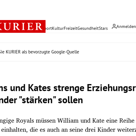
Anmelde
rreich
Politik
Wirtschaft
Sport
Kultur
Freizeit
Gesundheit
Stars
ie KURIER als bevorzugte Google-Quelle
ms und Kates strenge Erziehungsr
nder "stärken" sollen
ngige Royals müssen William und Kate eine Reihe 
 einhalten, die es auch an seine drei Kinder weiter