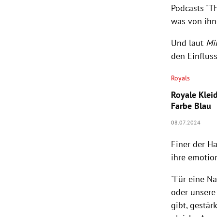
Podcasts "T
was von ihn
Und laut
Mi
den Einflus
Royals
Royale Klei
Farbe Blau
08.07.2024
Einer der Ha
ihre emotio
"Für eine Na
oder unsere
gibt, gestär