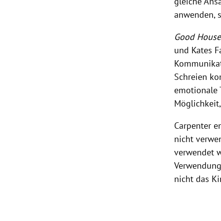
gleiche Ansa
anwenden, 
Good Hous
und Kates F
Kommunikati
Schreien ko
emotionale 
Möglichkeit,
Carpenter e
nicht verwe
verwendet w
Verwendung
nicht das K