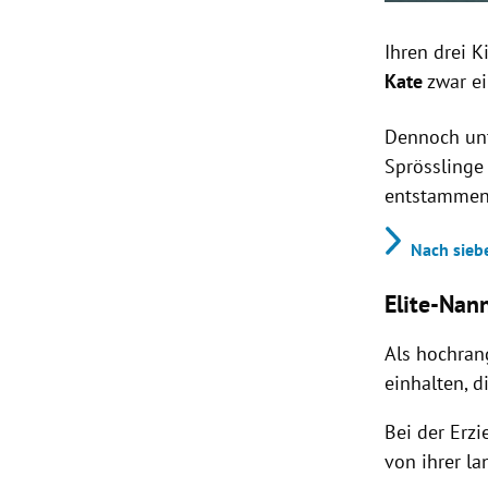
Ihren drei 
Kate
zwar ei
Dennoch unt
Sprösslinge 
entstamme
Nach sieb
Elite-Nan
Als hochran
einhalten, d
Bei der Erz
von ihrer la