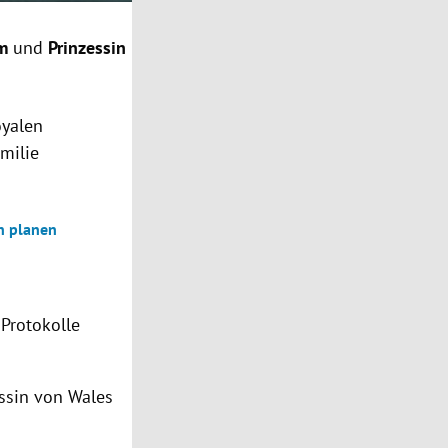
am
und
Prinzessin
oyalen
amilie
n planen
Protokolle
ssin von Wales