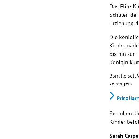
Das Elite-
Schulen der
Erziehung d
Die königl
Kindermädch
bis hin zur
Königin küm
Borrallo soll
versorgen.
Prinz Har
So sollen d
Kinder befo
Sarah Carpe