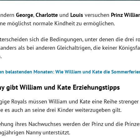
Kindern
George
,
Charlotte
und
Louis
versuchen
Prinz Willi
ne möglichst normale Kindheit zu ermöglichen.
erscheiden sich die Bedingungen, unter denen die drei r
anders als bei anderen Gleichaltrigen, die keiner Königsf
n.
en belastenden Monaten: Wie William und Kate die Sommerferie
ny gibt William und Kate Erziehungstipps
gige Royals müssen William und Kate eine Reihe strenger 
ie es auch an seine drei Kinder weiterzugeben gilt.
iehung ihres Nachwuchses werden der Prinz und die Prinze
ngjährigen Nanny unterstützt.