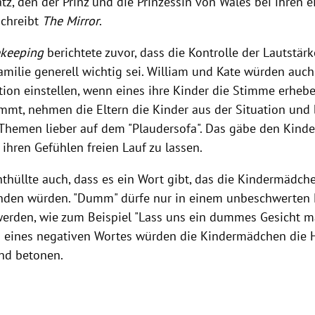
tz, den der Prinz und die Prinzessin von Wales bei ihren 
schreibt
The Mirror
.
ekeeping
berichtete zuvor, dass die Kontrolle der Lautstär
amilie generell wichtig sei. William und Kate würden auch
on einstellen, wenn eines ihre Kinder die Stimme erhebe
mmt, nehmen die Eltern die Kinder aus der Situation und
Themen lieber auf dem "Plaudersofa". Das gäbe den Kinde
 ihren Gefühlen freien Lauf zu lassen.
nthüllte auch, dass es ein Wort gibt, das die Kindermädch
nden würden. "Dumm" dürfe nur in einem unbeschwerten 
erden, wie zum Beispiel "Lass uns ein dummes Gesicht ma
 eines negativen Wortes würden die Kindermädchen die
ind betonen.