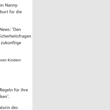
en Nanny-
burt für die
News: "Den
icherheitsfragen
 zukünftige
ihren Kindern
Regeln für ihre
rken".
torin des