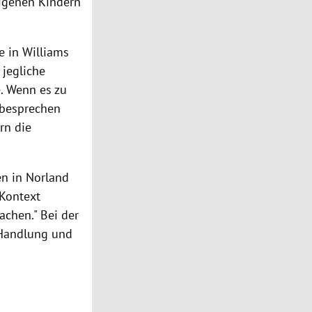
eigenen Kindern
ke in Williams
 jegliche
. Wenn es zu
 besprechen
rn die
en in Norland
Kontext
chen." Bei der
 Handlung und