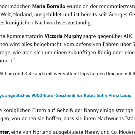
Kindermädchen
Maria Borrallo
wurde
an der renommiertest
 Welt, Norland, ausgebildet und
ist bereits seit Georges Ge
es königlichen Nachwuchses zuständig.
iche Kommentatorin
Victoria Murphy
sagte gegenüber ABC 
en wird alles beigebracht, vom defensiven Fahren über S
 Frage, wie man sich um einen zukünftigen König oder eine
mert."
 William und Kate auch mit wertvollen Tipps für den Umgang mit 
rys angebliches 9000-Euro-Geschenk für Kates Sohn Prinz Louis
ie
königlichen Eltern auf Geheiß der Nanny einige strenge 
lgen, von denen sie hoffen, dass sie ihren Nachwuchs "stä
nter
, eine von Norland ausgebildete Nanny und Co-Modera