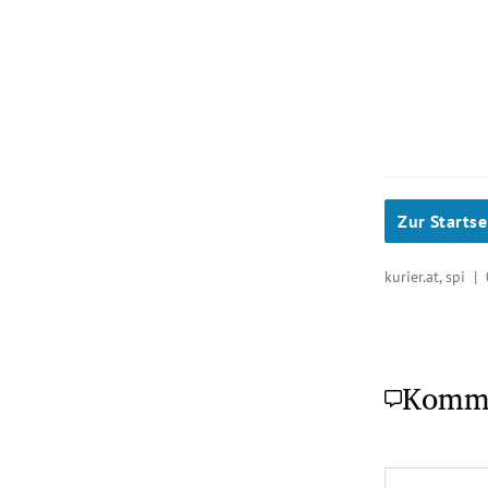
Zur Startse
kurier.at, spi |
Komm