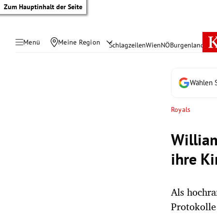
Zum Hauptinhalt der Seite
Menü
Meine Region
Schlagzeilen
Wien
NÖ
Burgenland
Öste
Wählen S
Royals
Willia
ihre Ki
Als hochra
tik Untermenü
Protokolle
rreich Untermenü