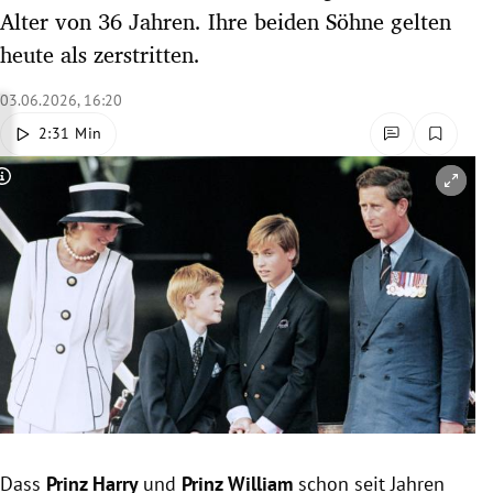
Alter von 36 Jahren. Ihre beiden Söhne gelten
rreich Untermenü
heute als zerstritten.
rt Untermenü
03.06.2026, 16:20
schaft Untermenü
2:31 Min
s Untermenü
Copyright-Hinweis öffnen/schließen
zeit Untermenü
undheit Untermenü
tur Untermenü
nung Untermenü
lität Untermenü
Dass
Prinz Harry
und
Prinz William
schon seit Jahren