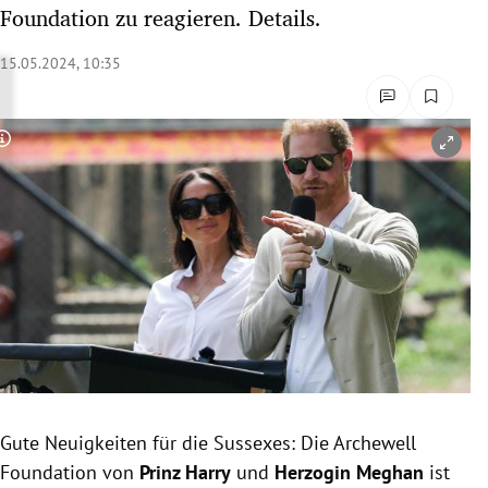
Foundation zu reagieren. Details.
rreich Untermenü
15.05.2024, 10:35
rt Untermenü
schaft Untermenü
Copyright-Hinweis öffnen/schließen
s Untermenü
zeit Untermenü
undheit Untermenü
tur Untermenü
nung Untermenü
lität Untermenü
Gute Neuigkeiten für die Sussexes: Die Archewell
Foundation von
Prinz Harry
und
Herzogin Meghan
ist