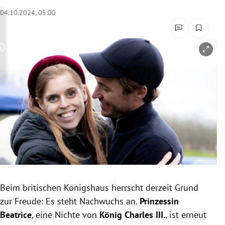
rreich Untermenü
04.10.2024, 05:00
rt Untermenü
Copyright-Hinweis öffnen/schließen
schaft Untermenü
s Untermenü
zeit Untermenü
undheit Untermenü
tur Untermenü
nung Untermenü
Beim britischen Königshaus herrscht derzeit Grund
zur Freude: Es steht Nachwuchs an.
Prinzessin
lität Untermenü
Beatrice
, eine Nichte von
König Charles III.
, ist erneut