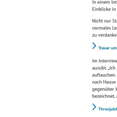
In einem In
Einblicke i
Nicht nur S
normales Le
zu verdanke
Trauer um
Im Interview
ausübt.
„Ich
auftauchen.
nach Hause u
gegenüber
V
bezeichnet, 
Thronjubi