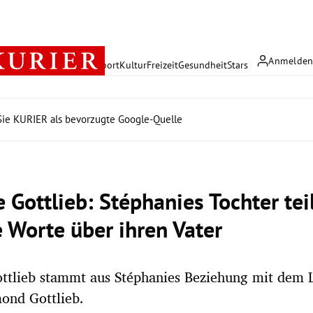
Anmelde
rreich
Politik
Wirtschaft
Sport
Kultur
Freizeit
Gesundheit
Stars
ie KURIER als bevorzugte Google-Quelle
 Gottlieb: Stéphanies Tochter tei
e Worte über ihren Vater
ottlieb stammt aus Stéphanies Beziehung mit dem 
ond Gottlieb.