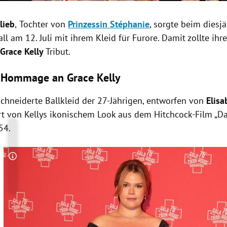
lieb
,
Tochter von
Prinzessin Stéphanie
,
sorgte beim diesj
ll am 12. Juli mit ihrem Kleid für Furore. Damit zollte ihr
r
Grace Kelly
Tribut.
 Hommage an Grace Kelly
hneiderte Ballkleid der 27-Jährigen, entworfen von
Elisa
ert von Kellys ikonischem Look aus dem Hitchcock-Film „D
54.
Copyright-Hinweis öffnen/schließen