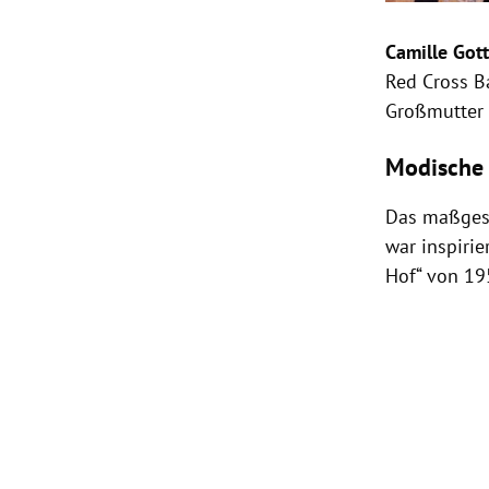
Camille Gott
Red Cross Ba
Großmutte
Modische
Das maßgesc
war inspiri
Hof“ von 19