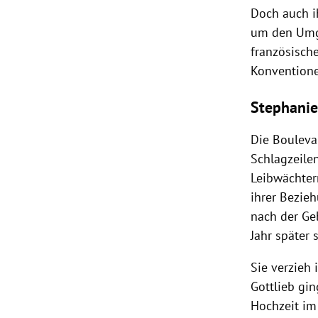
Doch auch ih
um den Umga
französisch
Konventione
Stephanie
Die Bouleva
Schlagzeilen
Leibwächter
ihrer Bezie
nach der Ge
Jahr später 
Sie verzieh 
Gottlieb gin
Hochzeit im