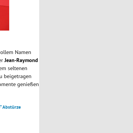
 vollem Namen
er
Jean-Raymond
inem seltenen
zu beigetragen
smomente genießen
“ Abstürze