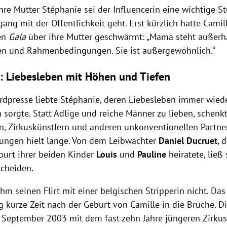
re Mutter Stéphanie sei der Influencerin eine wichtige S
ng mit der Öffentlichkeit geht. Erst kürzlich hatte Cami
en
Gala
über ihre Mutter geschwärmt:
„Mama steht außerha
n und Rahmenbedingungen. Sie ist außergewöhnlich.“
: Liebesleben mit Höhen und Tiefen
rdpresse liebte Stéphanie, deren Liebesleben immer wiede
 sorgte. Statt Adlige und reiche Männer zu lieben, schenkt
n, Zirkuskünstlern und anderen unkonventionellen Partne
hungen hielt lange. Von dem Leibwächter
Daniel Ducruet
, 
burt ihrer beiden Kinder
Louis
und
Pauline
heiratete, ließ 
scheiden.
ihm seinen Flirt mit einer belgischen Stripperin nicht. Das
g kurze Zeit nach der Geburt von Camille in die Brüche. D
 September 2003 mit dem fast zehn Jahre jüngeren Zirku