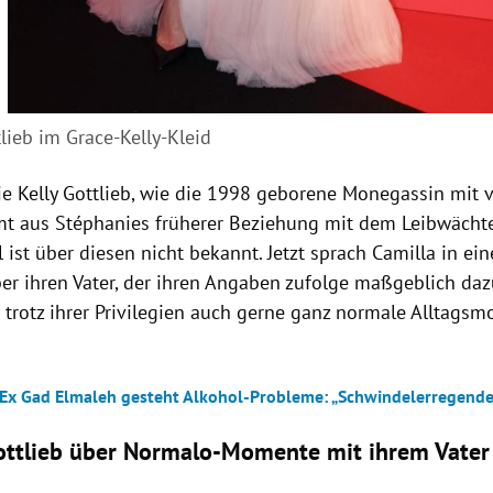
lieb im Grace-Kelly-Kleid
ie Kelly Gottlieb, wie die 1998 geborene Monegassin mit
mt aus Stéphanies früherer Beziehung mit dem Leibwächt
el ist über diesen nicht bekannt. Jetzt sprach Camilla in e
ber ihren Vater, der ihren Angaben zufolge maßgeblich da
ie trotz ihrer Privilegien auch gerne ganz normale Alltag
-Ex Gad Elmaleh gesteht Alkohol-Probleme: „Schwindelerregende
ottlieb über Normalo-Momente mit ihrem Vater