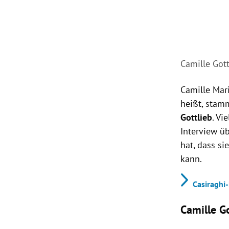
Camille Gott
Camille Mar
heißt, stam
Gottlieb
. Vi
Interview ü
hat, dass s
kann.
Casiraghi
Camille G