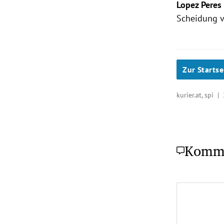
Lopez Peres
Scheidung v
Zur Startse
kurier.at, spi |
Komm