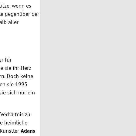
tütze, wenn es
lle gegenüber der
lb aller
r für
e sie ihr Herz
rn. Doch keine
den sie 1995
sie sich nur ein
 Verhältnis zu
ie heimliche
skünstler
Adans