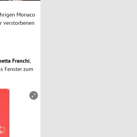
ährigen Monaco
er verstorbenen
betta Franchi
,
as Fenster zum