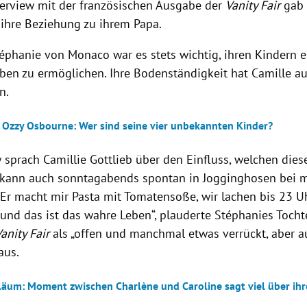
terview mit der französischen Ausgabe der
Vanity Fair
gab
n ihre Beziehung zu
ihrem Papa.
téphanie von Monaco war es stets wichtig, ihren Kindern 
ben zu ermöglichen. Ihre Bodenständigkeit hat Camille au
n.
 Ozzy Osbourne: Wer sind seine vier unbekannten Kinder?
 sprach Camillie Gottlieb über den Einfluss, welchen dies
 kann auch sonntagabends spontan in Jogginghosen bei 
 Er macht mir Pasta mit Tomatensoße, wir lachen bis 23 
nd das ist das wahre Leben“, plauderte Stéphanies Tochte
anity Fair
als „offen und manchmal etwas verrückt, aber a
aus.
läum: Moment zwischen Charlène und Caroline sagt viel über ih