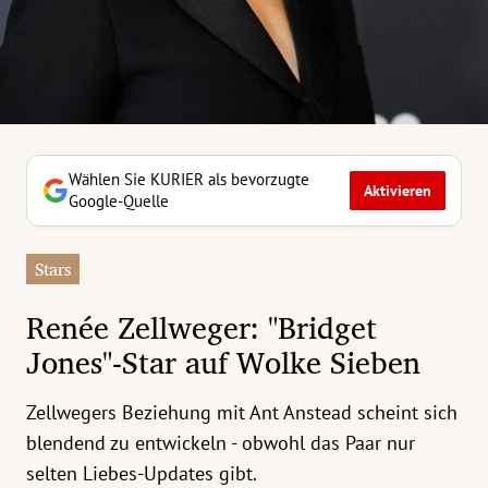
erreich Untermenü
rt Untermenü
tschaft Untermenü
rs Untermenü
Wählen Sie KURIER als bevorzugte
Aktivieren
Google-Quelle
izeit Untermenü
Stars
undheit Untermenü
Renée Zellweger: "Bridget
tur Untermenü
Jones"-Star auf Wolke Sieben
nung Untermenü
Zellwegers Beziehung mit Ant Anstead scheint sich
ilität Untermenü
blendend zu entwickeln - obwohl das Paar nur
selten Liebes-Updates gibt.