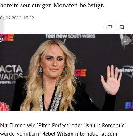
bereits seit einigen Monaten belästigt.
rreich Untermenü
04.02.2022, 17:32
rt Untermenü
schaft Untermenü
Copyright-Hinweis öffnen/schließen
s Untermenü
zeit Untermenü
undheit Untermenü
tur Untermenü
nung Untermenü
lität Untermenü
Mit Filmen wie "Pitch Perfect" oder "Isn't It Romantic"
wurde Komikerin
Rebel Wilson
international zum