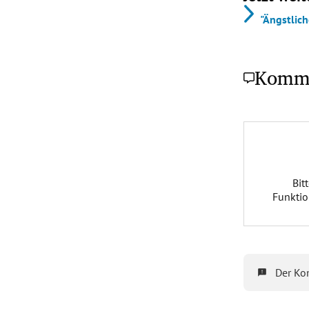
"Ängstlich
Komm