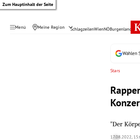
Zum Hauptinhalt der Seite
Menü
Meine Region
Schlagzeilen
Wien
NÖ
Burgenland
Öste
Wählen S
Stars
Rapper
Konzer
"Der Körpe
tik Untermenü
17.08.2022, 15
rreich Untermenü