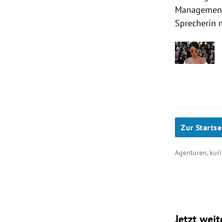
Management.
Sprecherin m
Zur Startse
Agenturen, kuri
Jetzt weit