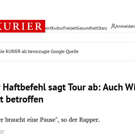
Anmelde
rreich
Politik
Wirtschaft
Sport
Kultur
Freizeit
Gesundheit
Stars
ie KURIER als bevorzugte Google-Quelle
 Haftbefehl sagt Tour ab: Auch W
t betroffen
r braucht eine Pause", so der Rapper.
:07