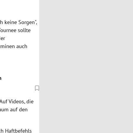
h keine Sorgen",
ournee sollte
der
erminen auch
n
Auf Videos, die
kaum auf den
ch Haftbefehls