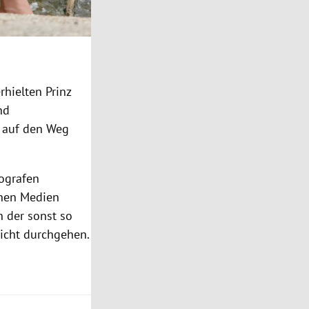
hielten Prinz
nd
t auf den Weg
tografen
schen Medien
n der sonst so
nicht durchgehen.