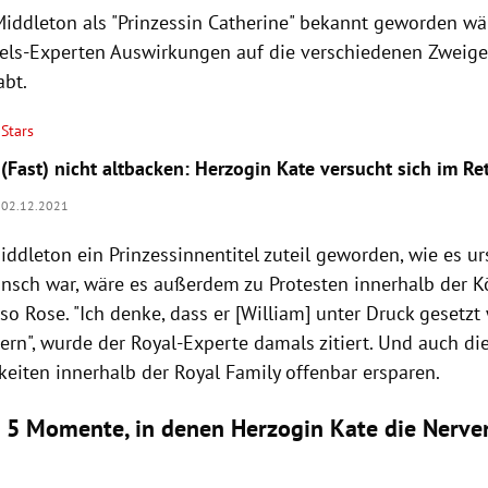
iddleton als "Prinzessin Catherine" bekannt geworden wär
els-Experten Auswirkungen auf die verschiedenen Zweige
abt.
Stars
(Fast) nicht altbacken: Herzogin Kate versucht sich im Re
02.12.2021
ddleton ein Prinzessinnentitel zuteil geworden, wie es u
nsch war, wäre es außerdem zu Protesten innerhalb der K
o Rose. "Ich denke, dass er [William] unter Druck gesetzt
ern", wurde der Royal-Experte damals zitiert. Und auch di
gkeiten innerhalb der Royal Family offenbar ersparen.
: 5 Momente, in denen Herzogin Kate die Nerve