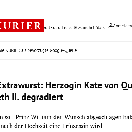
Anmelde
rreich
Politik
Wirtschaft
Sport
Kultur
Freizeit
Gesundheit
Stars
ie KURIER als bevorzugte Google-Quelle
Extrawurst: Herzogin Kate von Q
th II. degradiert
n soll Prinz William den Wunsch abgeschlagen hab
nach der Hochzeit eine Prinzessin wird.