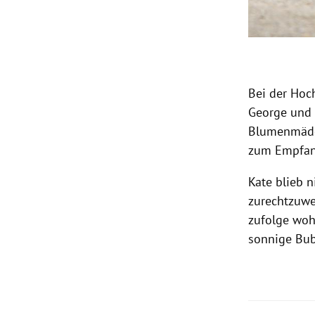
Bei der Hoc
George und 
Blumenmädch
zum Empfan
Kate blieb 
zurechtzuwei
zufolge woh
sonnige Bub
Slide 1 von 6