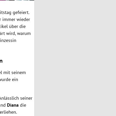
tstag gefeiert.
r immer wieder
tikel über die
ärt wird, warum
inzessin
en
el mit seinem
wurde ein
nlässlich seiner
und
Diana
die
erliehen.