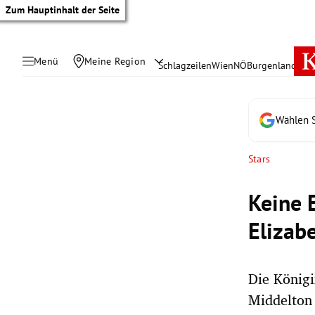
Zum Hauptinhalt der Seite
Menü
Meine Region
Schlagzeilen
Wien
NÖ
Burgenland
Öste
Wählen S
Stars
Keine 
Elizabe
Die Königi
tik Untermenü
Middelton 
rreich Untermenü