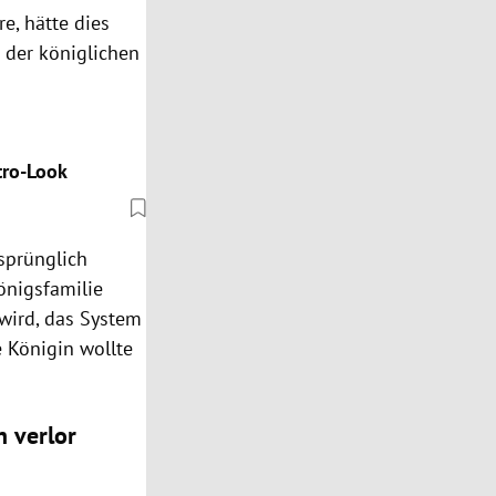
e, hätte dies
 der königlichen
tro-Look
rsprünglich
önigsfamilie
 wird, das System
e Königin wollte
n verlor