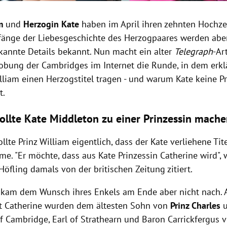
m
und
Herzogin Kate
haben im April ihren zehnten Hochzei
fänge der Liebesgeschichte des Herzogpaares werden abe
kannte Details bekannt. Nun macht ein alter
Telegraph
-Ar
rlobung der Cambridges im Internet die Runde, in dem erkl
lliam einen Herzogstitel tragen - und warum Kate keine Pr
t.
ollte Kate Middleton zu einer Prinzessin mach
te Prinz William eigentlich, dass der Kate verliehene Tit
e. "Er möchte, dass aus Kate Prinzessin Catherine wird", 
Höfling damals von der britischen Zeitung zitiert.
 kam dem Wunsch ihres Enkels am Ende aber nicht nach. A
t Catherine wurden dem ältesten Sohn von
Prinz Charles
f Cambridge, Earl of Strathearn und Baron Carrickfergus v