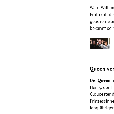
Wäre Willia
Protokoll de
geboren wurd
bekannt sein
Queen ver
Die
Queen
h
Henry, der H
Gloucester d
Prinzessinne
langjährige