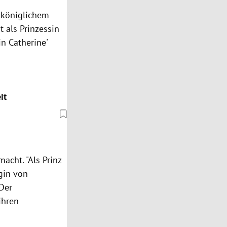
t königlichem
t als Prinzessin
in Catherine'
it
cht. "Als Prinz
ogin von
 Der
ihren