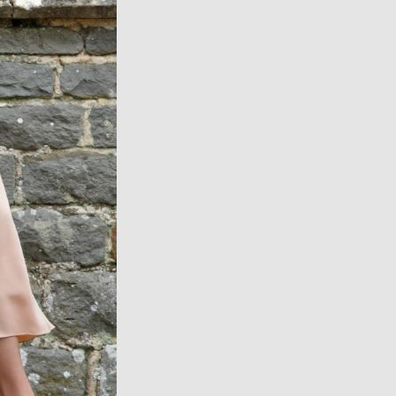
Auch Georges Schwester Charlotte beka
Augen der Öffentlichkeit den Kopf gewas
während ihrer Deutschland-Reise auf ei
den Flieger zu besteigen, hatte ihre Toch
anderes übrig, als Charlotte maßzurege
hinunter, um ein ernstes Wörtchen mit i
Zweck zu erfüllen. Zumindest beruhigte 