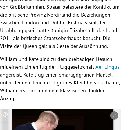
von
Großbritannien
. Später belastete der
Konflikt
um
die britische Provinz
Nordirland
die Beziehungen
zwischen
London
und
Dublin
. Erstmals seit der
Unabhängigkeit hatte Königin Elizabeth II. das Land
2011 als britisches Staatsoberhaupt besucht. Die
Visite der Queen galt als Geste der Aussöhnung.
William
und Kate sind zu dem dreitägigen Besuch
mit einem Linienflug der Fluggesellschaft
Aer Lingus
angereist. Kate trug einen smaragdgrünen Mantel,
unter dem ein leuchtend grünes Kleid hervorschaute,
William
erschien in einem klassischen dunklen
Anzug.
Copyright-Hinweis öffnen/schließen
Co