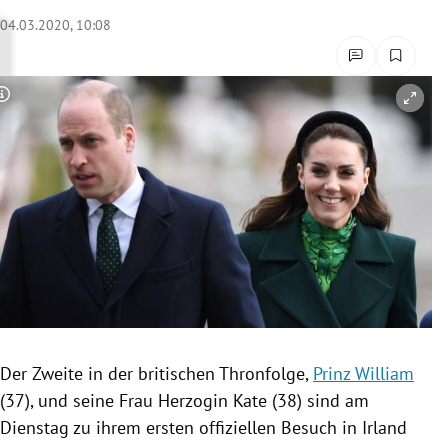
rreich Untermenü
04.03.2020, 10:08
rt Untermenü
Copyright-Hinweis öffnen/schließen
schaft Untermenü
s Untermenü
zeit Untermenü
undheit Untermenü
tur Untermenü
nung Untermenü
Der Zweite in der britischen
Thronfolge
,
Prinz William
(37), und seine Frau Herzogin Kate (38) sind am
lität Untermenü
Dienstag zu ihrem ersten offiziellen Besuch in
Irland