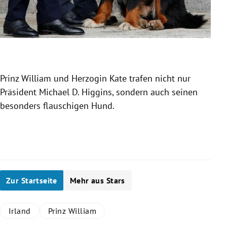
Prinz William und Herzogin Kate trafen nicht nur
Präsident Michael D. Higgins, sondern auch seinen
besonders flauschigen Hund.
Und 
Slide 1 von 7
Zur Startseite
Mehr aus Stars
Irland
Prinz William