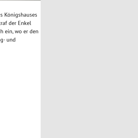
des Königshauses
raf der Enkel
gh
ein, wo er den
ug- und