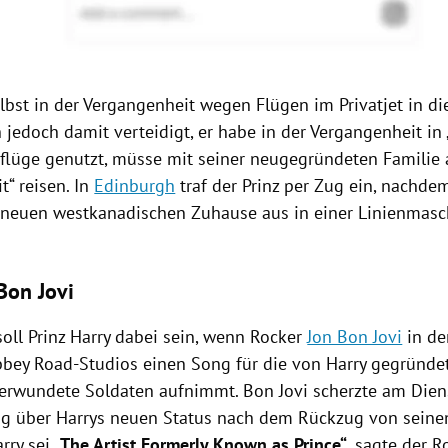
bst in der Vergangenheit wegen Flügen im Privatjet in die
h jedoch damit verteidigt, er habe in der Vergangenheit in
enflüge genutzt, müsse mit seiner neugegründeten Famili
t“ reisen. In
Edinburgh
traf der
Prinz
per Zug ein, nachde
neuen westkanadischen Zuhause aus in einer Linienmasc
 Bon Jovi
soll
Prinz Harry
dabei sein, wenn Rocker
Jon Bon Jovi
in de
bey Road-Studios einen Song für die von
Harry
gegründet
verwundete Soldaten aufnimmt.
Bon Jovi
scherzte am Diens
 über Harrys neuen Status nach dem Rückzug von seine
rry
sei
„The Artist Formerly Known as Prince“
, sagte der R