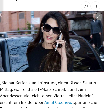
rreich Untermenü
rt Untermenü
Copyright-Hinweis öffnen/schließen
schaft Untermenü
s Untermenü
zeit Untermenü
undheit Untermenü
tur Untermenü
„Sie hat Kaffee zum Frühstück, einen
Bissen
Salat zu
nung Untermenü
Mittag, während sie E-Mails schreibt, und zum
Abendessen vielleicht einen Viertel Teller Nudeln“,
lität Untermenü
erzählt ein Insider über
Amal Clooneys
spartanische