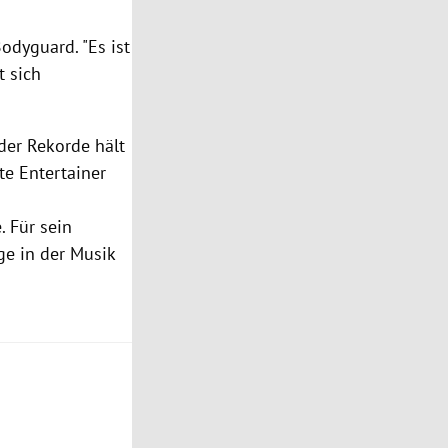
Bodyguard. "Es ist
t sich
der Rekorde
hält
ste
Entertainer
. Für sein
ge in der Musik