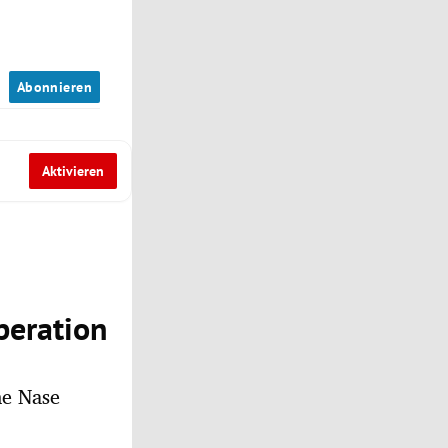
n
Abonnieren
Aktivieren
peration
ne Nase