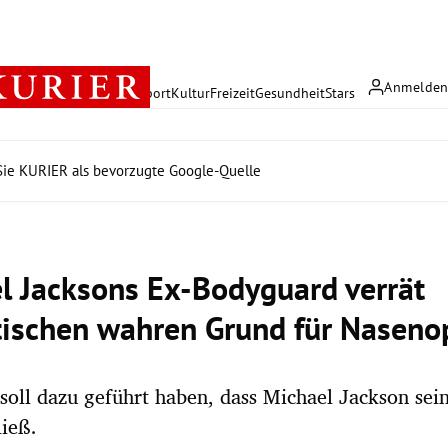
Anmelde
rreich
Politik
Wirtschaft
Sport
Kultur
Freizeit
Gesundheit
Stars
ie KURIER als bevorzugte Google-Quelle
l Jacksons Ex-Bodyguard verrät
ischen wahren Grund für Naseno
 soll dazu geführt haben, dass Michael Jackson sei
ließ.