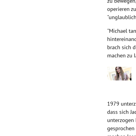
zu bewegen, 
operieren z
"unglaublic
"Michael ta
hintereinand
brach sich d
machen zu la
1979 unterz
dass sich J
unterzogen 
gesprochen 