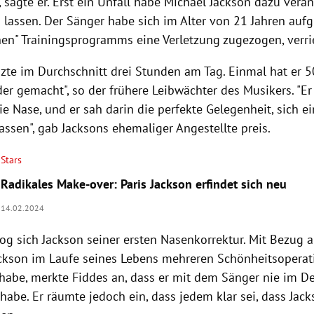
sagte er. Er
st ein Unfall habe Michael Jackson dazu veran
u lassen.
Der Sänger habe sich im Alter von 21 Jahren auf
hen" Trainingsprogramms eine Verletzung zugezogen, verri
nzte im Durchschnitt drei Stunden am Tag. Einmal hat er
er gemacht", so der frühere Leibwächter des Musikers. "Er 
ie Nase, und er sah darin die perfekte Gelegenheit, sich e
ssen", gab Jacksons ehemaliger Angestellte preis.
Stars
Radikales Make-over: Paris Jackson erfindet sich neu
14.02.2024
og sich Jackson seiner ersten Nasenkorrektur. Mit Bezug a
ackson im Laufe seines Lebens mehreren Schönheitsopera
habe, merkte Fiddes an, dass er mit dem Sänger nie im De
habe. Er räumte jedoch ein, dass jedem klar sei, dass Jac