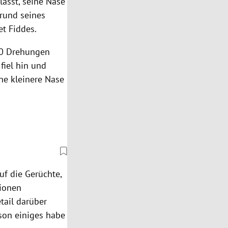
lasst, seine Nase
grund seines
et Fiddes.
 50 Drehungen
fiel hin und
ine kleinere Nase
uf die Gerüchte,
tionen
tail darüber
kson einiges habe