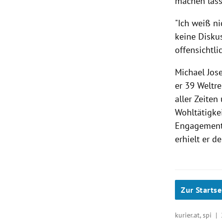
machen las
"Ich weiß ni
keine Diskus
offensichtli
Michael Jos
er 39
Weltre
aller Zeiten
Wohltätigkei
Engagement 
erhielt er d
Zur Startse
kurier.at, spi |