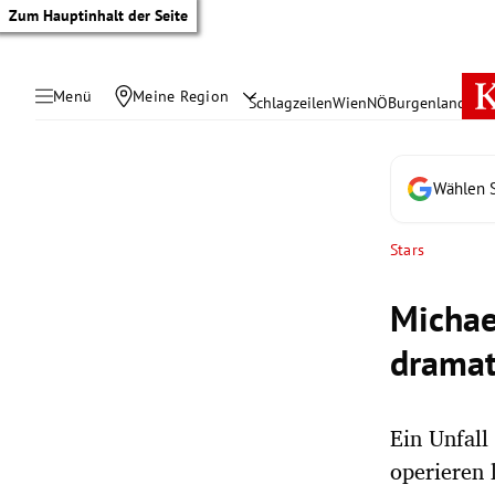
Zum Hauptinhalt der Seite
Menü
Meine Region
Schlagzeilen
Wien
NÖ
Burgenland
Öste
Wählen S
Stars
Michae
dramat
Ein Unfall
tik Untermenü
operieren 
rreich Untermenü