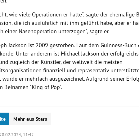
sen.
cht, wie viele Operationen er hatte", sagte der ehemalige 
sion, die ich ausführlich mit ihm geführt habe, aber er ha
ch einer Nasenoperation unterzogen", sagte er.
eph Jackson ist 2009 gestorben. L
aut dem
Guinness-Buch 
korde.
Unter anderem ist Michael Jackson der erfolgreich
 und zugleich der Künstler, der weltweit die meisten
tsorganisationen finanziell und repräsentativ unterstützte
wurde er mehrfach ausgezeichnet. Aufgrund seiner Erfol
en
Beinamen
"King of Pop".
ite
Mehr aus Stars
28.02.2024, 11:42