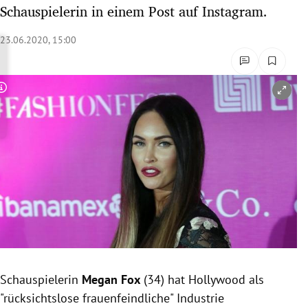
Schauspielerin in einem Post auf Instagram.
rreich Untermenü
23.06.2020, 15:00
rt Untermenü
schaft Untermenü
Copyright-Hinweis öffnen/schließen
s Untermenü
zeit Untermenü
undheit Untermenü
tur Untermenü
nung Untermenü
lität Untermenü
Schauspielerin
Megan Fox
(34) hat Hollywood als
"rücksichtslose frauenfeindliche" Industrie