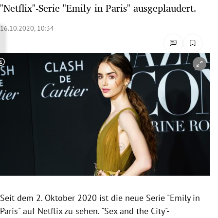
"Netflix"-Serie "Emily in Paris" ausgeplaudert.
rreich Untermenü
16.10.2020, 10:34
rt Untermenü
schaft Untermenü
Copyright-Hinweis öffnen/schließen
s Untermenü
zeit Untermenü
undheit Untermenü
tur Untermenü
nung Untermenü
lität Untermenü
Seit dem 2. Oktober 2020 ist die neue Serie "Emily in
Paris" auf Netflix zu sehen. "Sex and the City"-