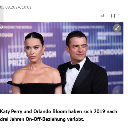
rreich Untermenü
05.09.2024, 10:01
rt Untermenü
Copyright-Hinweis öffnen/schließen
schaft Untermenü
s Untermenü
zeit Untermenü
undheit Untermenü
tur Untermenü
nung Untermenü
Katy Perry
und
Orlando Bloom
haben sich 2019 nach
lität Untermenü
drei Jahren On-Off-Beziehung verlobt.