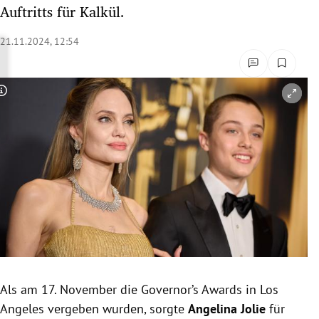
Auftritts für Kalkül.
rreich Untermenü
21.11.2024, 12:54
rt Untermenü
schaft Untermenü
Copyright-Hinweis öffnen/schließen
s Untermenü
zeit Untermenü
undheit Untermenü
tur Untermenü
nung Untermenü
lität Untermenü
Als am 17. November die Governor’s Awards in Los
Angeles vergeben wurden, sorgte
Angelina Jolie
für