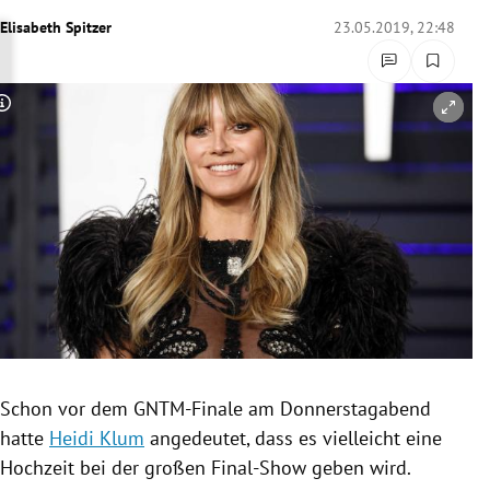
rreich Untermenü
Elisabeth Spitzer
23.05.2019, 22:48
rt Untermenü
Copyright-Hinweis öffnen/schließen
schaft Untermenü
s Untermenü
zeit Untermenü
undheit Untermenü
tur Untermenü
nung Untermenü
Schon vor dem GNTM-Finale am Donnerstagabend
hatte
Heidi Klum
angedeutet, dass es vielleicht eine
lität Untermenü
Hochzeit bei der großen Final-Show geben wird.