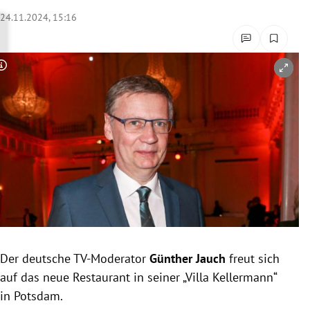
rreich Untermenü
24.11.2024, 15:16
rt Untermenü
Copyright-Hinweis öffnen/schließen
schaft Untermenü
s Untermenü
zeit Untermenü
undheit Untermenü
tur Untermenü
nung Untermenü
Der deutsche TV-Moderator
Günther Jauch
freut sich
auf das neue Restaurant in seiner „Villa Kellermann“
lität Untermenü
in Potsdam.