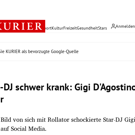
Anmelde
rreich
Politik
Wirtschaft
Sport
Kultur
Freizeit
Gesundheit
Stars
ie KURIER als bevorzugte Google-Quelle
s-DJ schwer krank: Gigi D'Agostin
r
Bild von sich mit Rollator schockierte Star-DJ Gig
 auf Social Media.