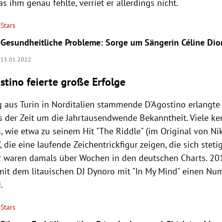
s ihm genau fehlte, verriet er allerdings nicht.
Stars
Gesundheitliche Probleme: Sorge um Sängerin Céline Dio
15.01.2022
stino feierte große Erfolge
g aus Turin in Norditalien stammende D'Agostino erlangte
us der Zeit um die Jahrtausendwende Bekanntheit. Viele k
, wie etwa zu seinem Hit "The Riddle" (im Original von Ni
", die eine laufende Zeichentrickfigur zeigen, die sich steti
r waren damals über Wochen in den deutschen Charts. 201
t dem litauischen DJ Dynoro mit "In My Mind" einen Num
.
Stars