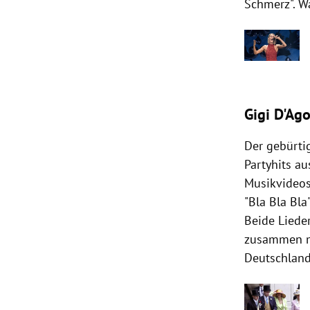
Schmerz". Wa
Gigi D'Ago
Der gebürti
Partyhits a
Musikvideos
"Bla Bla Bla
Beide Liede
zusammen mi
Deutschland