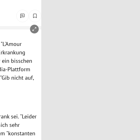
 "L'Amour
Erkrankung
r ein bisschen
dia-Plattform
"Gib nicht auf,
ank sei. "Leider
ich sehr
nem "konstanten