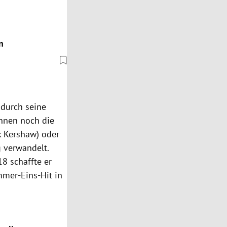
n
 durch seine
ennen noch die
k Kershaw) oder
g verwandelt.
8 schaffte er
mer-Eins-Hit in