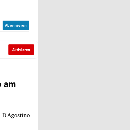
n
Abonnieren
Aktivieren
o am
i D'Agostino