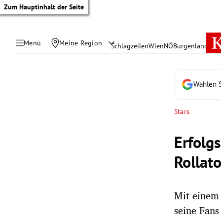
Zum Hauptinhalt der Seite
Menü
Meine Region
Schlagzeilen
Wien
NÖ
Burgenland
Öste
Wählen S
Stars
Erfolg
Rollato
Mit einem 
tik Untermenü
seine Fans
rreich Untermenü