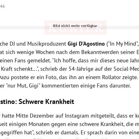
:46
Bild nicht mehr verfügbar
Hinweis öffnen/schließen
ische DJ und Musikproduzent
Gigi D'Agostino
("In My Mind",
hat sich wenige Wochen nach dem Bekanntwerden seiner 
einen Fans gemeldet. "Ich hoffe, dass mir dieses neue Jah
Kraft schenkt...", schrieb der 54-Jährige auf der Social-Me
azu postete er ein Foto, das ihn an einem Rollator zeigte. 
er "nur Mut, Gigi" kommentierten einige Fans darunter.
ostino: Schwere Krankheit
r hatte Mitte Dezember auf Instagram mitgeteilt, dass er kr
seit einigen Monaten gegen eine schwere Krankheit, die m
gegriffen hat", schrieb er damals. Er sprach darin von ei