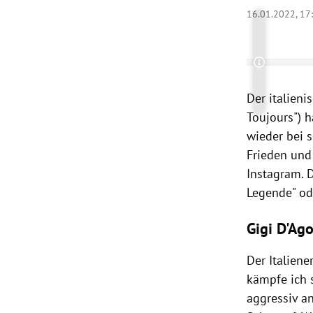
16.01.2022, 17
rt Untermenü
schaft Untermenü
Copyright-
s Untermenü
Der italien
Toujours") 
zeit Untermenü
wieder bei s
Frieden und 
undheit Untermenü
Instagram. D
Legende" od
tur Untermenü
Gigi D'Ag
nung Untermenü
Der Italiene
lität Untermenü
kämpfe ich 
aggressiv an