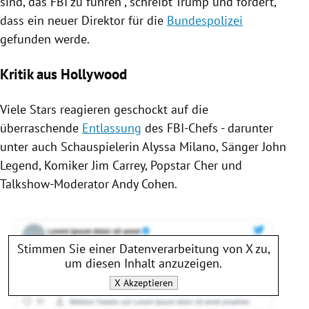
sind, das
FBI
zu führen", schreibt
Trump
und fordert,
dass ein neuer Direktor für die
Bundespolizei
gefunden werde.
Kritik aus Hollywood
Viele Stars reagieren geschockt auf die
überraschende
Entlassung
des FBI-Chefs - darunter
unter auch Schauspielerin
Alyssa Milano
, Sänger
John
Legend
, Komiker
Jim Carrey
, Popstar Cher und
Talkshow-Moderator
Andy Cohen
.
Stimmen Sie einer Datenverarbeitung von
X
zu,
um diesen Inhalt anzuzeigen.
X
Akzeptieren