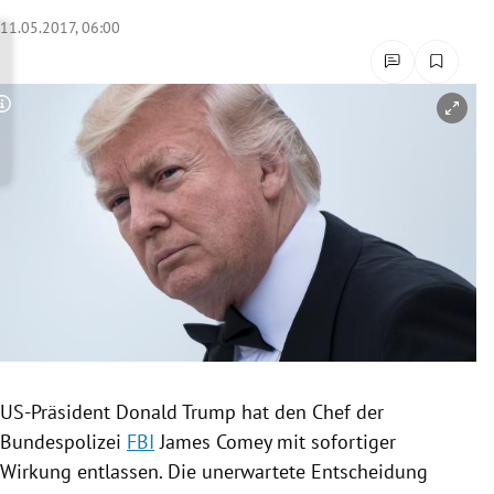
rreich Untermenü
11.05.2017, 06:00
rt Untermenü
Copyright-Hinweis öffnen/schließen
schaft Untermenü
s Untermenü
zeit Untermenü
undheit Untermenü
tur Untermenü
nung Untermenü
US-Präsident
Donald Trump
hat den Chef der
Bundespolizei
FBI
James Comey
mit sofortiger
lität Untermenü
Wirkung entlassen. Die unerwartete Entscheidung