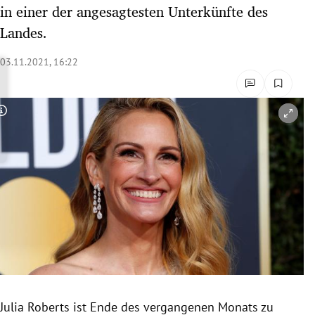
in einer der angesagtesten Unterkünfte des
rreich Untermenü
Landes.
rt Untermenü
03.11.2021, 16:22
schaft Untermenü
s Untermenü
Copyright-Hinweis öffnen/schließen
zeit Untermenü
undheit Untermenü
tur Untermenü
nung Untermenü
lität Untermenü
Julia Roberts ist Ende des vergangenen Monats zu