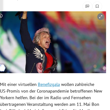
rreich Untermenü
rt Untermenü
Copyright-Hinweis öffnen/schließen
schaft Untermenü
s Untermenü
zeit Untermenü
undheit Untermenü
tur Untermenü
Mit einer virtuellen
Benefizgala
wollen zahlreiche
nung Untermenü
US-Promis von der
Coronapandemie
betroffenen New
Yorkern helfen. Bei der im Radio und Fernsehen
lität Untermenü
übertragenen Veranstaltung werden am 11. Mai
Bon