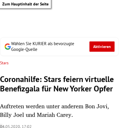
Zum Hauptinhalt der Seite
Wählen Sie KURIER als bevorzugte
Aktivieren
Google-Quelle
Stars
Coronahilfe: Stars feiern virtuelle
Benefizgala für New Yorker Opfer
Auftreten werden unter anderem Bon Jovi,
Billy Joel und Mariah Carey.
tik Untermenü
04.05.2020, 17:02