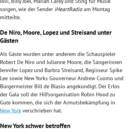
Jovi
,
Billy Joel
,
Mariah Carey
und Sting für Musik
sorgen, wie der Sender
iHeartRadio
am Montag
mitteilte.
De Niro, Moore, Lopez und Streisand unter
Gästen
Als Gäste wurden unter anderem die Schauspieler
Robert De Niro
und
Julianne Moore
, die Sängerinnen
Jennifer Lopez
und
Barbra Streisand
, Regisseur
Spike
Lee
sowie New
Yorks
Gouverneur
Andrew Cuomo
und
Bürgermeister
Bill de Blasio
angekündigt. Der Erlös
der Gala soll der Hilfsorganisation
Robin Hood
zu
Gute kommen, die sich der Armutsbekämpfung in
New York
verschrieben hat.
New York schwer betroffen