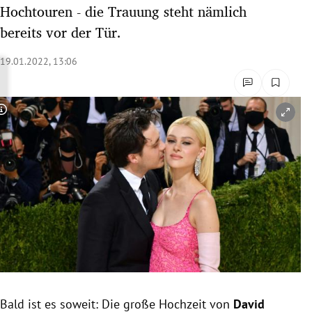
Hochtouren - die Trauung steht nämlich
rreich Untermenü
bereits vor der Tür.
rt Untermenü
19.01.2022, 13:06
schaft Untermenü
s Untermenü
Copyright-Hinweis öffnen/schließen
zeit Untermenü
undheit Untermenü
tur Untermenü
nung Untermenü
lität Untermenü
Bald ist es soweit: Die große Hochzeit von
David