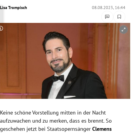
rreich Untermenü
Lisa Trompisch
08.08.2023, 16:44
rt Untermenü
Copyright-Hinweis öffnen/schließen
schaft Untermenü
s Untermenü
zeit Untermenü
undheit Untermenü
tur Untermenü
nung Untermenü
Keine schöne Vorstellung mitten in der Nacht
aufzuwachen und zu merken, dass es brennt. So
lität Untermenü
geschehen jetzt bei Staatsopernsänger
Clemens