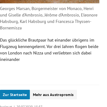
Georges Marsan, Bürgermeister von Monaco, Henri
und Giselle d’Ambrosio, Jérôme d’Ambrosio, Eleonore
Habsburg, Karl Habsburg und Francesca Thyssen-
Bornemisza
Das glückliche Brautpaar hat einander übrigens im
Flugzeug kennengelernt. Vor drei Jahren flogen beide
von London nach Nizza und verliebten sich dabei
ineinander
Zur Startseite
Mehr aus Austropromis
kurier.at |
20.07.2020, 15:37