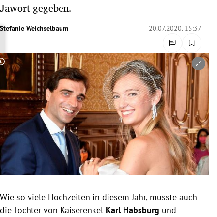
Jawort gegeben.
rreich Untermenü
Stefanie Weichselbaum
20.07.2020, 15:37
rt Untermenü
schaft Untermenü
Copyright-Hinweis öffnen/schließen
s Untermenü
zeit Untermenü
undheit Untermenü
tur Untermenü
nung Untermenü
lität Untermenü
Wie so viele Hochzeiten in diesem Jahr, musste auch
die Tochter von Kaiserenkel
Karl Habsburg
und