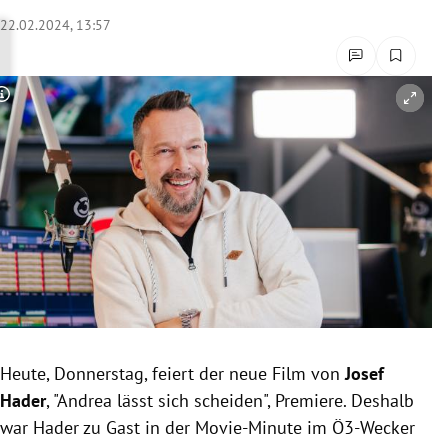
rreich Untermenü
22.02.2024, 13:57
rt Untermenü
Copyright-Hinweis öffnen/schließen
schaft Untermenü
s Untermenü
zeit Untermenü
undheit Untermenü
tur Untermenü
nung Untermenü
Heute, Donnerstag, feiert der neue Film von
Josef
Hader
, "Andrea lässt sich scheiden", Premiere. Deshalb
lität Untermenü
war Hader zu Gast in der Movie-Minute im Ö3-Wecker