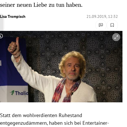
seiner neuen Liebe zu tun haben.
rreich Untermenü
Lisa Trompisch
21.09.2019, 12:32
rt Untermenü
schaft Untermenü
Copyright-Hinweis öffnen/schließen
s Untermenü
zeit Untermenü
undheit Untermenü
tur Untermenü
nung Untermenü
lität Untermenü
Statt dem wohlverdienten Ruhestand
entgegenzudämmern, haben sich bei Entertainer-