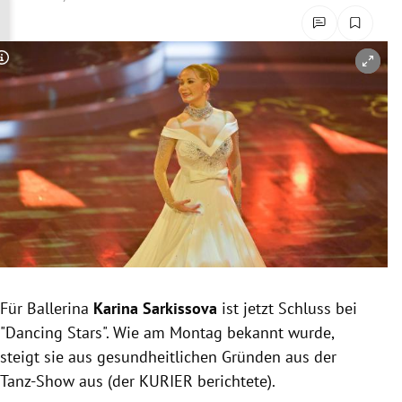
rreich Untermenü
rt Untermenü
Copyright-Hinweis öffnen/schließen
schaft Untermenü
s Untermenü
zeit Untermenü
undheit Untermenü
tur Untermenü
Für Ballerina
Karina Sarkissova
ist jetzt Schluss bei
nung Untermenü
"Dancing Stars". Wie am Montag bekannt wurde,
steigt sie aus gesundheitlichen Gründen aus der
lität Untermenü
Tanz-Show aus (der KURIER berichtete).