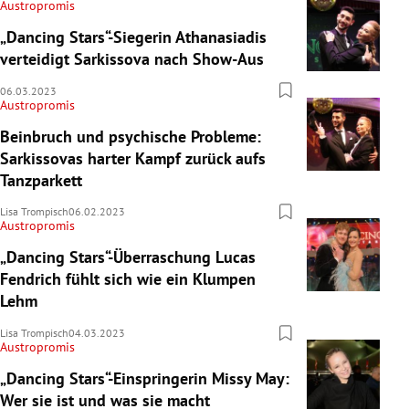
Austropromis
„Dancing Stars“-Siegerin Athanasiadis
verteidigt Sarkissova nach Show-Aus
06.03.2023
Austropromis
Beinbruch und psychische Probleme:
Sarkissovas harter Kampf zurück aufs
Tanzparkett
Lisa Trompisch
06.02.2023
Austropromis
„Dancing Stars“-Überraschung Lucas
Fendrich fühlt sich wie ein Klumpen
Lehm
Lisa Trompisch
04.03.2023
Austropromis
„Dancing Stars“-Einspringerin Missy May:
Wer sie ist und was sie macht