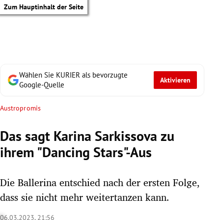
Zum Hauptinhalt der Seite
Wählen Sie KURIER als bevorzugte
Aktivieren
Google-Quelle
Austropromis
Das sagt Karina Sarkissova zu
ihrem "Dancing Stars"-Aus
Die Ballerina entschied nach der ersten Folge,
dass sie nicht mehr weitertanzen kann.
tik Untermenü
06.03.2023, 21:56