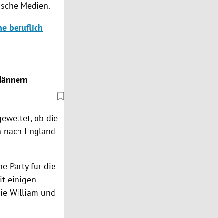
ische Medien.
e beruflich
Männern
gewettet, ob die
rn nach England
e Party für die
it einigen
wie William und