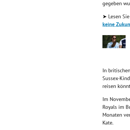
gegeben wur
➤ Lesen Sie
keine Zukun
In britische
Sussex-Kind
reisen könnt
Im November
Royals im B
Monaten ver
Kate.