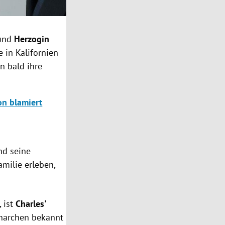
und
Herzogin
e in Kalifornien
n bald ihre
on blamiert
nd seine
milie erleben,
 ist
Charles'
narchen bekannt