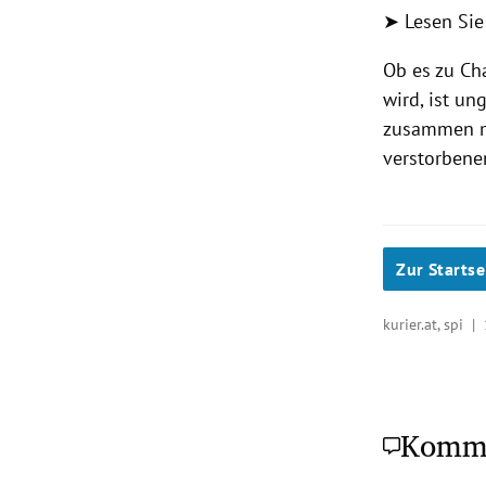
➤ Lesen Sie
Ob es zu Ch
wird, ist un
zusammen mi
verstorben
Zur Startse
kurier.at, spi |
Komm