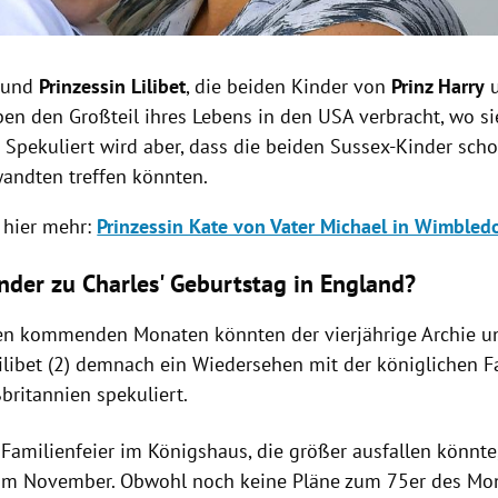
e
und
Prinzessin Lilibet
, die beiden Kinder von
Prinz Harry
ben den Großteil ihres Lebens in den USA verbracht, wo si
 Spekuliert wird aber, dass die beiden Sussex-Kinder scho
wandten treffen könnten.
 hier mehr:
Prinzessin Kate von Vater Michael in Wimbled
nder zu Charles' Geburtstag in England?
den kommenden Monaten könnten der vierjährige Archie u
ilibet (2) demnach ein Wiedersehen mit der königlichen Fa
britannien spekuliert.
Familienfeier im Königshaus, die größer ausfallen könnte,
 im November.
Obwohl noch keine Pläne zum 75er des Mo