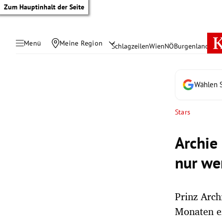
Zum Hauptinhalt der Seite
Menü
Meine Region
Schlagzeilen
Wien
NÖ
Burgenland
Öste
Wählen S
Stars
Archie
nur we
Prinz Arch
tik Untermenü
Monaten ei
rreich Untermenü