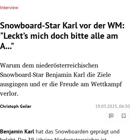
rreich Untermenü
Interview
rt Untermenü
Snowboard-Star Karl vor der WM:
"Leckt’s mich doch bitte alle am
schaft Untermenü
A..."
s Untermenü
Warum dem niederösterreichischen
zeit Untermenü
Snowboard-Star Benjamin Karl die Ziele
undheit Untermenü
ausgingen und er die Freude am Wettkampf
verlor.
tur Untermenü
Christoph Geiler
19.03.2025, 06:30
nung Untermenü
lität Untermenü
Benjamin Karl
hat das Snowboarden geprägt und
belebt. Der 39-jährige Niederösterreicher ist