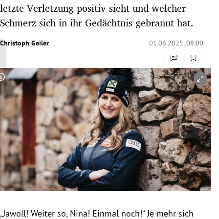
letzte Verletzung positiv sieht und welcher
rreich Untermenü
Schmerz sich in ihr Gedächtnis gebrannt hat.
rt Untermenü
Christoph Geiler
01.06.2025, 08:00
schaft Untermenü
s Untermenü
Copyright-Hinweis öffnen/schließen
zeit Untermenü
undheit Untermenü
tur Untermenü
nung Untermenü
lität Untermenü
„Jawoll! Weiter so, Nina! Einmal noch!“ Je mehr sich