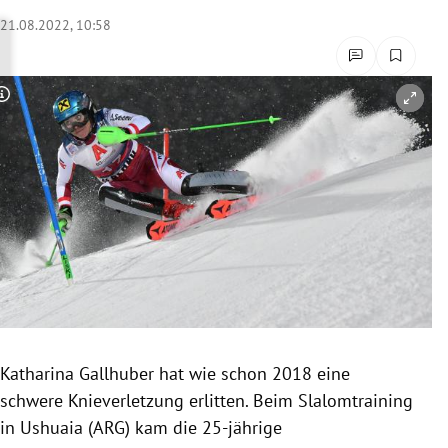
rreich Untermenü
21.08.2022, 10:58
rt Untermenü
Copyright-Hinweis öffnen/schließen
schaft Untermenü
s Untermenü
zeit Untermenü
undheit Untermenü
tur Untermenü
nung Untermenü
Katharina Gallhuber hat wie schon 2018 eine
schwere Knieverletzung erlitten. Beim Slalomtraining
lität Untermenü
in Ushuaia (ARG) kam die 25-jährige