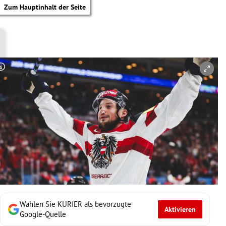
Zum Hauptinhalt der Seite
Copyright-Hinweis öffnen/schließen
Wählen Sie KURIER als bevorzugte
Aktivieren
tik Untermenü
Google-Quelle