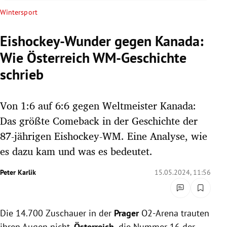
rreich Untermenü
Wintersport
rt Untermenü
Eishockey-Wunder gegen Kanada:
Wie Österreich WM-Geschichte
schaft Untermenü
schrieb
s Untermenü
Von 1:6 auf 6:6 gegen Weltmeister Kanada:
zeit Untermenü
Das größte Comeback in der Geschichte der
undheit Untermenü
87-jährigen Eishockey-WM. Eine Analyse, wie
es dazu kam und was es bedeutet.
tur Untermenü
Peter Karlik
15.05.2024, 11:56
nung Untermenü
lität Untermenü
Die 14.700 Zuschauer in der
Prager
O2-Arena trauten
ihren Augen nicht.
Österreich,
die Nummer 16 der