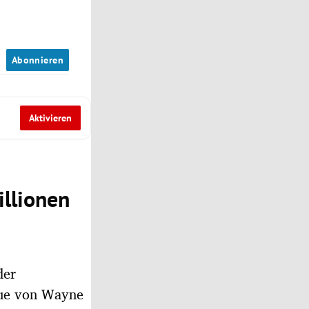
n
Abonnieren
Aktivieren
illionen
der
gue von Wayne