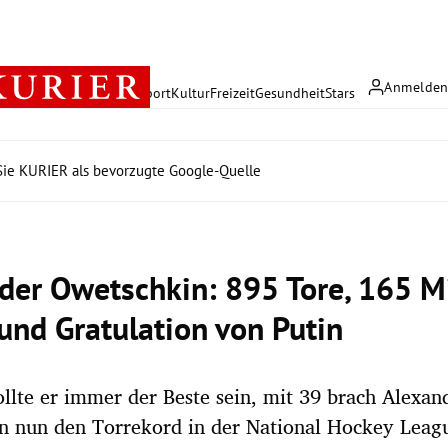
Anmelde
rreich
Politik
Wirtschaft
Sport
Kultur
Freizeit
Gesundheit
Stars
ie KURIER als bevorzugte Google-Quelle
der Owetschkin: 895 Tore, 165 M
 und Gratulation von Putin
llte er immer der Beste sein, mit 39 brach Alexan
n nun den Torrekord in der National Hockey Lea