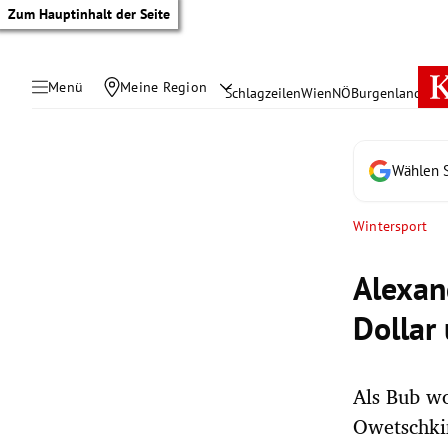
Zum Hauptinhalt der Seite
Menü
Meine Region
Schlagzeilen
Wien
NÖ
Burgenland
Öste
Wählen S
Wintersport
Alexan
Dollar
Als Bub wo
tik Untermenü
Owetschki
rreich Untermenü