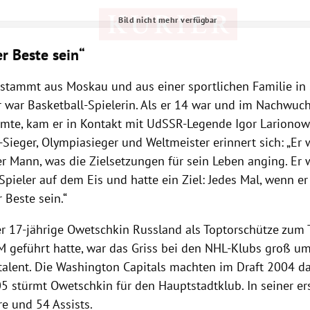
Bild nicht mehr verfügbar
Hinweis öffnen/schließen
r Beste sein“
stammt aus Moskau und aus einer sportlichen Familie in 
r war Basketball-Spielerin. Als er 14 war und im Nachwu
mte, kam er in Kontakt mit UdSSR-Legende Igor Larionow.
Sieger, Olympiasieger und Weltmeister erinnert sich: „Er 
r Mann, was die Zielsetzungen für sein Leben anging. Er 
Spieler auf dem Eis und hatte ein Ziel: Jedes Mal, wenn er 
r Beste sein.“
 17-jährige Owetschkin Russland als Toptorschütze zum T
 geführt hatte, war das Griss bei den NHL-Klubs groß u
talent. Die Washington Capitals machten im Draft 2004 da
5 stürmt Owetschkin für den Hauptstadtklub. In seiner e
re und 54 Assists.